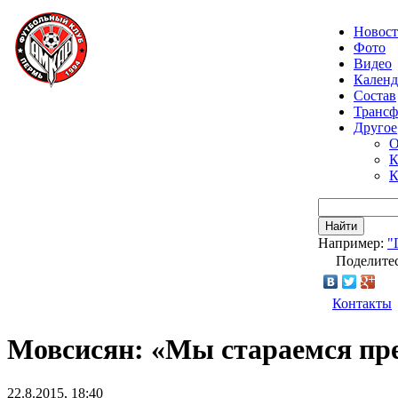
Новос
Фото
Видео
Календ
Состав
Транс
Другое
О
К
К
Найти
Например:
"
Поделитес
Контакты
Мовсисян: «Мы стараемся пр
22.8.2015, 18:40