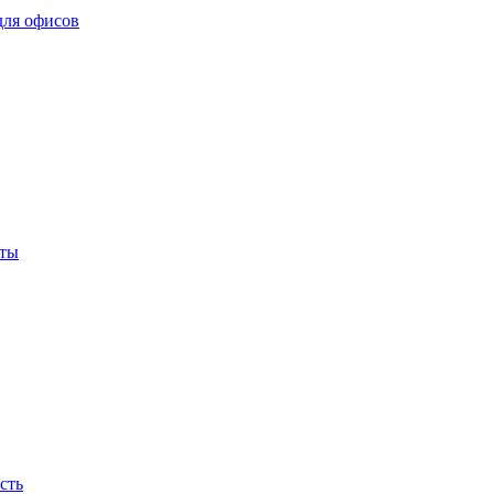
для офисов
кты
сть