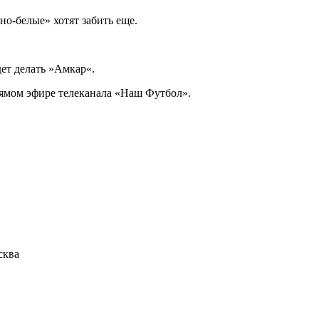
о-белые» хотят забить еще.
дет делать »Амкар«.
рямом эфире телеканала «Наш Футбол».
сква