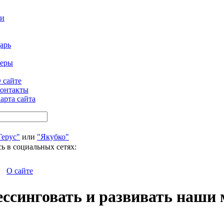
ти
арь
феры
 сайте
онтакты
арта сайта
Герус"
или
"Якубко"
ь в социальных сетях:
О сайте
ессинговать и развивать наши