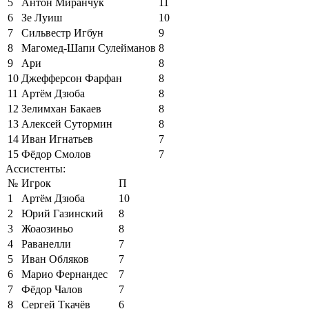
5
Антон Миранчук
11
6
Зе Луиш
10
7
Сильвестр Игбун
9
8
Магомед-Шапи Сулейманов
8
9
Ари
8
10
Джефферсон Фарфан
8
11
Артём Дзюба
8
12
Зелимхан Бакаев
8
13
Алексей Сутормин
8
14
Иван Игнатьев
7
15
Фёдор Смолов
7
Ассистенты:
№
Игрок
П
1
Артём Дзюба
10
2
Юрий Газинский
8
3
Жоаозиньо
8
4
Раванелли
7
5
Иван Обляков
7
6
Марио Фернандес
7
7
Фёдор Чалов
7
8
Сергей Ткачёв
6