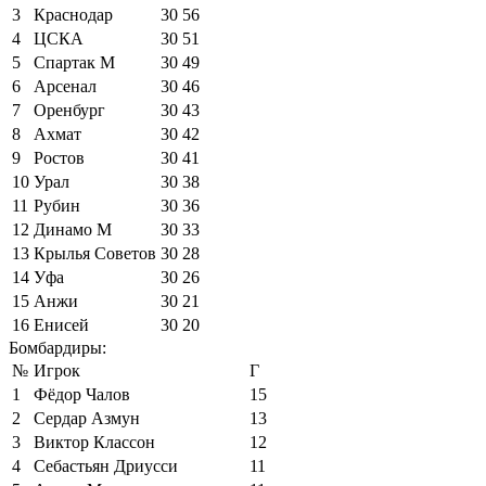
3
Краснодар
30
56
4
ЦСКА
30
51
5
Спартак М
30
49
6
Арсенал
30
46
7
Оренбург
30
43
8
Ахмат
30
42
9
Ростов
30
41
10
Урал
30
38
11
Рубин
30
36
12
Динамо М
30
33
13
Крылья Советов
30
28
14
Уфа
30
26
15
Анжи
30
21
16
Енисей
30
20
Бомбардиры:
№
Игрок
Г
1
Фёдор Чалов
15
2
Сердар Азмун
13
3
Виктор Классон
12
4
Себастьян Дриусси
11