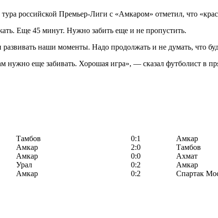
ура российской Премьер-Лиги с «Амкаром» отметил, что «красн
жать. Еще 45 минут. Нужно забить еще и не пропустить.
и развивать наши моменты. Надо продолжать и не думать, что бу
ам нужно еще забивать. Хорошая игра», — сказал футболист в п
Тамбов
0:1
Амкар
Амкар
2:0
Тамбов
Амкар
0:0
Ахмат
Урал
0:2
Амкар
Амкар
0:2
Спартак Мо