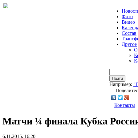
Новост
Фото
Видео
Календ
Состав
Трансф
Другое
О
К
К
Найти
Например:
"Г
Поделитес
Контакты
Матчи ¼ финала Кубка России
6.11.2015, 16:20