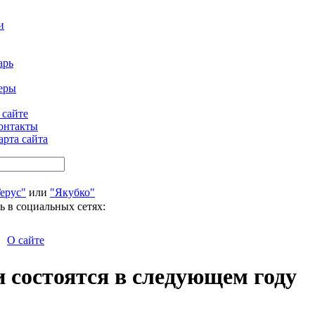
и
арь
еры
 сайте
онтакты
арта сайта
ерус"
или
"Якубко"
ь в социальных сетях:
О сайте
 состоятся в следующем году