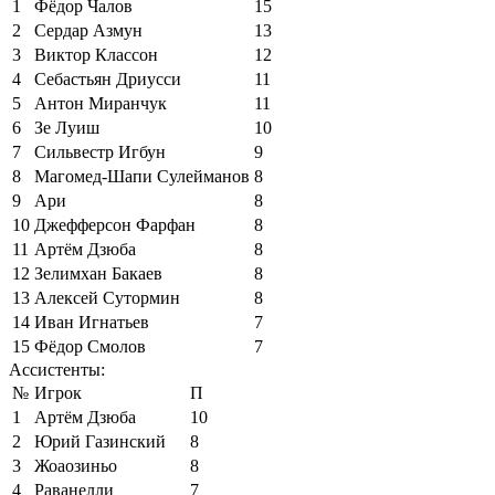
1
Фёдор Чалов
15
2
Сердар Азмун
13
3
Виктор Классон
12
4
Себастьян Дриусси
11
5
Антон Миранчук
11
6
Зе Луиш
10
7
Сильвестр Игбун
9
8
Магомед-Шапи Сулейманов
8
9
Ари
8
10
Джефферсон Фарфан
8
11
Артём Дзюба
8
12
Зелимхан Бакаев
8
13
Алексей Сутормин
8
14
Иван Игнатьев
7
15
Фёдор Смолов
7
Ассистенты:
№
Игрок
П
1
Артём Дзюба
10
2
Юрий Газинский
8
3
Жоаозиньо
8
4
Раванелли
7