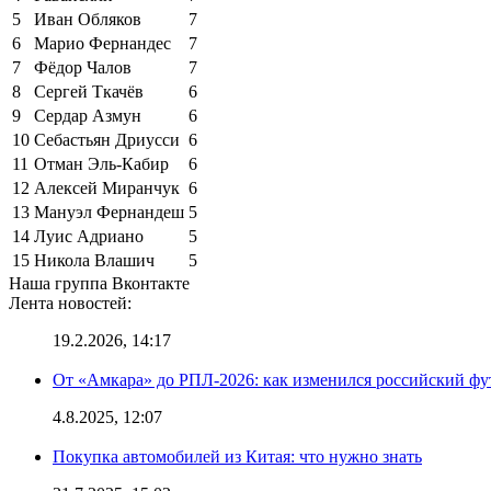
5
Иван Обляков
7
6
Марио Фернандес
7
7
Фёдор Чалов
7
8
Сергей Ткачёв
6
9
Сердар Азмун
6
10
Себастьян Дриусси
6
11
Отман Эль-Кабир
6
12
Алексей Миранчук
6
13
Мануэл Фернандеш
5
14
Луис Адриано
5
15
Никола Влашич
5
Наша группа Вконтакте
Лента новостей:
19.2.2026, 14:17
От «Амкара» до РПЛ-2026: как изменился российский фут
4.8.2025, 12:07
Покупка автомобилей из Китая: что нужно знать