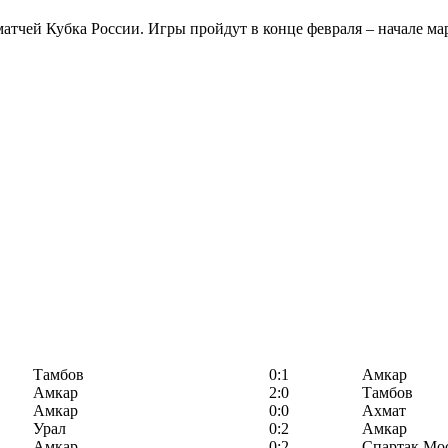
чей Кубка России. Игры пройдут в конце февраля – начале марта
Тамбов
0:1
Амкар
Амкар
2:0
Тамбов
Амкар
0:0
Ахмат
Урал
0:2
Амкар
Амкар
0:2
Спартак Мо