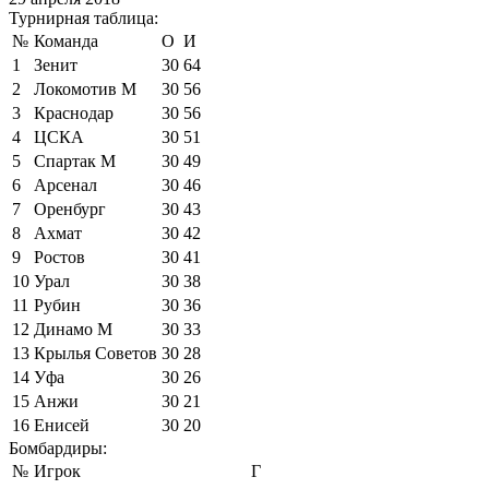
Турнирная таблица:
№
Команда
О
И
1
Зенит
30
64
2
Локомотив М
30
56
3
Краснодар
30
56
4
ЦСКА
30
51
5
Спартак М
30
49
6
Арсенал
30
46
7
Оренбург
30
43
8
Ахмат
30
42
9
Ростов
30
41
10
Урал
30
38
11
Рубин
30
36
12
Динамо М
30
33
13
Крылья Советов
30
28
14
Уфа
30
26
15
Анжи
30
21
16
Енисей
30
20
Бомбардиры:
№
Игрок
Г