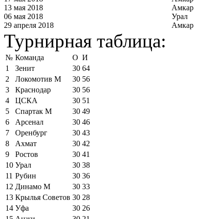
13 мая 2018
Амкар
06 мая 2018
Урал
29 апреля 2018
Амкар
Турнирная таблица:
№
Команда
О
И
1
Зенит
30
64
2
Локомотив М
30
56
3
Краснодар
30
56
4
ЦСКА
30
51
5
Спартак М
30
49
6
Арсенал
30
46
7
Оренбург
30
43
8
Ахмат
30
42
9
Ростов
30
41
10
Урал
30
38
11
Рубин
30
36
12
Динамо М
30
33
13
Крылья Советов
30
28
14
Уфа
30
26
15
Анжи
30
21