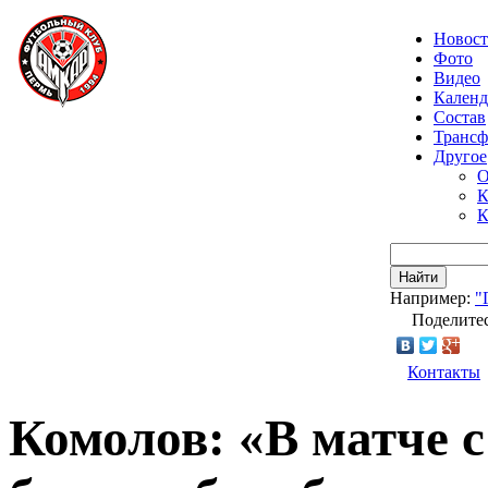
Новос
Фото
Видео
Календ
Состав
Транс
Другое
О
К
К
Найти
Например:
"
Поделитес
Контакты
Комолов: «В матче 