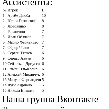
Ассистенты:
№
Игрок
П
1
Артём Дзюба
10
2
Юрий Газинский
8
3
Жоаозиньо
8
4
Раванелли
7
5
Иван Обляков
7
6
Марио Фернандес
7
7
Фёдор Чалов
7
8
Сергей Ткачёв
6
9
Сердар Азмун
6
10
Себастьян Дриусси
6
11
Отман Эль-Кабир
6
12
Алексей Миранчук
6
13
Мануэл Фернандеш
5
14
Луис Адриано
5
15
Никола Влашич
5
Наша группа Вконтакте