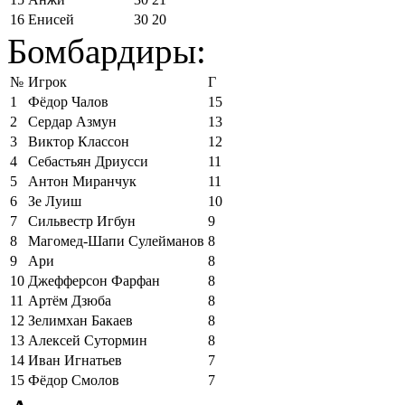
16
Енисей
30
20
Бомбардиры:
№
Игрок
Г
1
Фёдор Чалов
15
2
Сердар Азмун
13
3
Виктор Классон
12
4
Себастьян Дриусси
11
5
Антон Миранчук
11
6
Зе Луиш
10
7
Сильвестр Игбун
9
8
Магомед-Шапи Сулейманов
8
9
Ари
8
10
Джефферсон Фарфан
8
11
Артём Дзюба
8
12
Зелимхан Бакаев
8
13
Алексей Сутормин
8
14
Иван Игнатьев
7
15
Фёдор Смолов
7