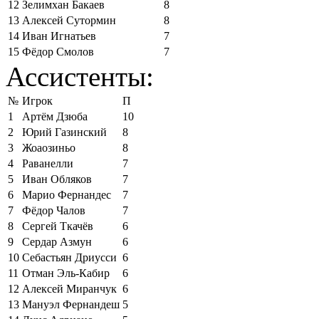
12
Зелимхан Бакаев
8
13
Алексей Сутормин
8
14
Иван Игнатьев
7
15
Фёдор Смолов
7
Ассистенты:
№
Игрок
П
1
Артём Дзюба
10
2
Юрий Газинский
8
3
Жоаозиньо
8
4
Раванелли
7
5
Иван Обляков
7
6
Марио Фернандес
7
7
Фёдор Чалов
7
8
Сергей Ткачёв
6
9
Сердар Азмун
6
10
Себастьян Дриусси
6
11
Отман Эль-Кабир
6
12
Алексей Миранчук
6
13
Мануэл Фернандеш
5