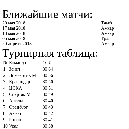
Ближайшие матчи:
20 мая 2018
Тамбов
17 мая 2018
Амкар
13 мая 2018
Амкар
06 мая 2018
Урал
29 апреля 2018
Амкар
Турнирная таблица:
№
Команда
О
И
1
Зенит
30
64
2
Локомотив М
30
56
3
Краснодар
30
56
4
ЦСКА
30
51
5
Спартак М
30
49
6
Арсенал
30
46
7
Оренбург
30
43
8
Ахмат
30
42
9
Ростов
30
41
10
Урал
30
38