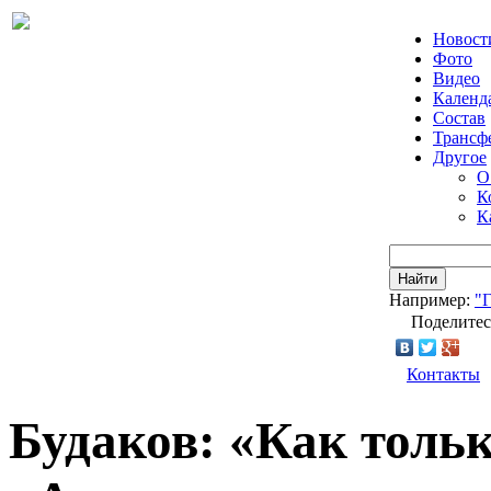
Новост
Фото
Видео
Календ
Состав
Трансф
Другое
О
К
К
Найти
Например:
"Г
Поделитес
Контакты
Будаков: «Как тольк