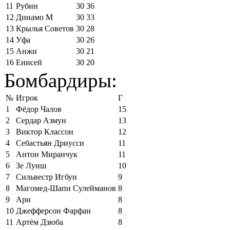
11
Рубин
30
36
12
Динамо М
30
33
13
Крылья Советов
30
28
14
Уфа
30
26
15
Анжи
30
21
16
Енисей
30
20
Бомбардиры:
№
Игрок
Г
1
Фёдор Чалов
15
2
Сердар Азмун
13
3
Виктор Классон
12
4
Себастьян Дриусси
11
5
Антон Миранчук
11
6
Зе Луиш
10
7
Сильвестр Игбун
9
8
Магомед-Шапи Сулейманов
8
9
Ари
8
10
Джефферсон Фарфан
8
11
Артём Дзюба
8