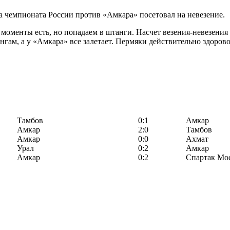
а чемпионата России против «Амкара» посетовал на невезение.
моменты есть, но попадаем в штанги. Насчет везения-невезения в
гам, а у «Амкара» все залетает. Пермяки действительно здорово
Тамбов
0:1
Амкар
Амкар
2:0
Тамбов
Амкар
0:0
Ахмат
Урал
0:2
Амкар
Амкар
0:2
Спартак Мо