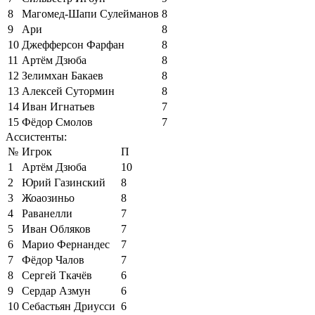
8
Магомед-Шапи Сулейманов
8
9
Ари
8
10
Джефферсон Фарфан
8
11
Артём Дзюба
8
12
Зелимхан Бакаев
8
13
Алексей Сутормин
8
14
Иван Игнатьев
7
15
Фёдор Смолов
7
Ассистенты:
№
Игрок
П
1
Артём Дзюба
10
2
Юрий Газинский
8
3
Жоаозиньо
8
4
Раванелли
7
5
Иван Обляков
7
6
Марио Фернандес
7
7
Фёдор Чалов
7
8
Сергей Ткачёв
6
9
Сердар Азмун
6
10
Себастьян Дриусси
6