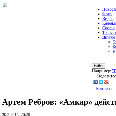
Новост
Фото
Видео
Календ
Состав
Трансф
Другое
О
К
К
Найти
Например:
"Г
Поделитес
Контакты
Артем Ребров: «Амкар» дейст
30.5.2015, 20:20