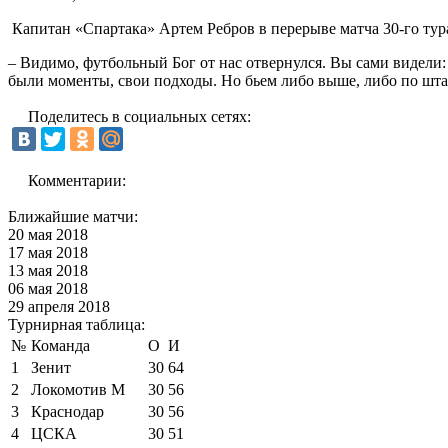
Капитан «Спартака» Артем Ребров в перерыве матча 30-го тур
– Видимо, футбольный Бог от нас отвернулся. Вы сами видели: 
были моменты, свои подходы. Но бьем либо выше, либо по штан
Поделитесь в социальных сетях:
Комментарии:
Ближайшие матчи:
20 мая 2018
17 мая 2018
13 мая 2018
06 мая 2018
29 апреля 2018
Турнирная таблица:
№
Команда
О
И
1
Зенит
30
64
2
Локомотив М
30
56
3
Краснодар
30
56
4
ЦСКА
30
51