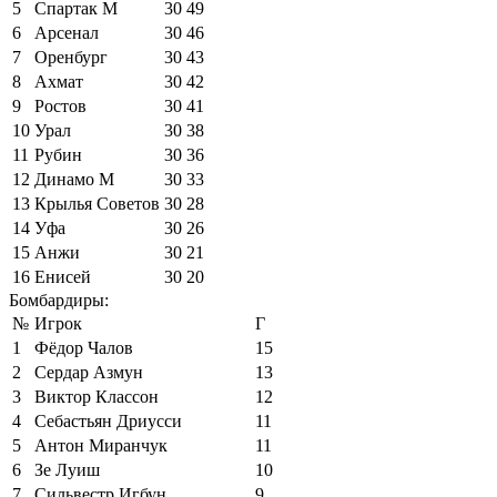
5
Спартак М
30
49
6
Арсенал
30
46
7
Оренбург
30
43
8
Ахмат
30
42
9
Ростов
30
41
10
Урал
30
38
11
Рубин
30
36
12
Динамо М
30
33
13
Крылья Советов
30
28
14
Уфа
30
26
15
Анжи
30
21
16
Енисей
30
20
Бомбардиры:
№
Игрок
Г
1
Фёдор Чалов
15
2
Сердар Азмун
13
3
Виктор Классон
12
4
Себастьян Дриусси
11
5
Антон Миранчук
11
6
Зе Луиш
10
7
Сильвестр Игбун
9