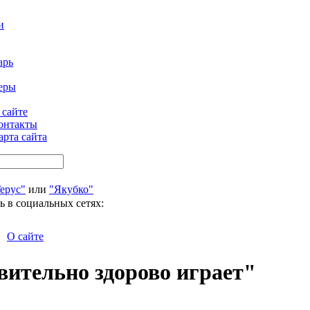
и
арь
еры
 сайте
онтакты
арта сайта
ерус"
или
"Якубко"
ь в социальных сетях:
О сайте
вительно здорово играет"